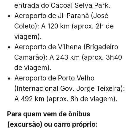
(excursão) ou carro próprio:
Fique atento às informações que a
organização enviará na véspera do
evento. Elas incluirão o ponto de
encontro na cidade e o horário de
entrada no Cacoal Selva Park.
Inscrição
ATENÇÃO! Leia as instruções antes de se
inscrever.