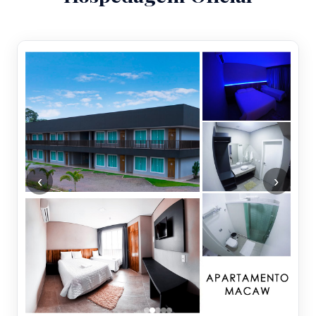
HOTEL OFICIAL
Cacoal Selva Park Hotel
Refúgio natural em meio à floresta
amazônica, com acomodações
confortáveis e estrutura completa para
receber os congressistas com exclusividade
e bem-estar.
✓ Piscina natural
✓ Restaurante
✓ Área de lazer