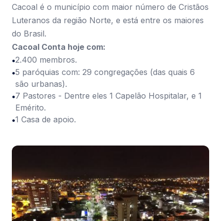
Cacoal é o município com maior número de Cristãos
Luteranos da região Norte, e está entre os maiores
do Brasil.
Cacoal Conta hoje com:
2.400 membros.
5 paróquias com: 29 congregações (das quais 6
são urbanas).
7 Pastores - Dentre eles 1 Capelão Hospitalar, e 1
Emérito.
1 Casa de apoio.
‹
›
Cacoal
Com pouco mais de 50 anos de fundação, Cacoal é
conhecida expressivamente como a Capital do Café,
sendo grande produtora de Café Conilon Robusta,
além de forte atividade pecuária, comercial,