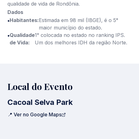
✓
Auditório principal climatizado
✓
Praça de alimentação
✓
Estacionamento
✓
Acessibilidade
✓
Infraestrutura A/V completa