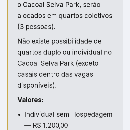
— R$ 1.200,00
Individual com Hospedagem
— R$ 1.850,00
Combo Casal dentro do CSP
— R$ 1.850,00/pessoa (R$
3.700,00 casal) — limitado a
20 combos
Combo Grupo 5 pessoas —
R$ 1.850,00/cada — Boleto
emitido em nome de cada
participante