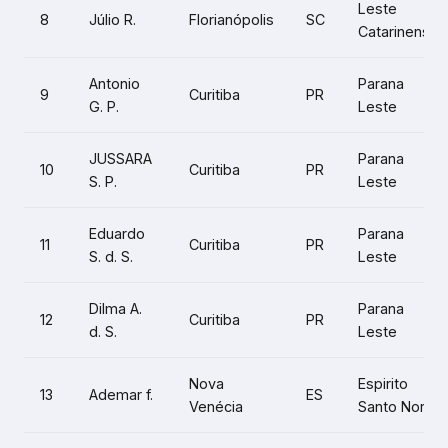
Venécia
Santo Norte
Alexandre
Leste
14
Florianópolis
SC
H.
Catarinense
Elizandra
Leste
15
Florianópolis
SC
v.
Catarinense
16
Flavio k.
Pelotas
RS
Sul I
Cátia S. s.
17
Pelotas
RS
Sul I
k.
Novo
Vale do Rio
18
Óliver W.
RS
Hamburgo
dos Sinos
Aymée d.
Novo
Vale do Rio
19
RS
C. W.
Hamburgo
dos Sinos